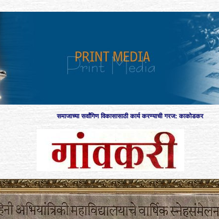
समाजाच्या सर्वांगिण विकासासाठी कार्य करण्याची गरज: काकोडकर